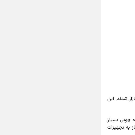
ار شدند. این
 چوبی بسیار
 به تجهیزات