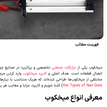
فهرست مطالب
میخکوب یکی از
ابزارآلات صنعتی
تخصصی و پرکاربرد در صنایع چوب،
اتصال قطعات است. هدف اصلی و
کاربرد میخکوب
، وارد کردن میخ
مختلفی از میخکوب‌ها طراحی شده‌اند که هریک متناسب با نیازهای م
the Types of Nail Guns
) آشنا شویم و کاربرد، مزایا و معایب هر ی
معرفی انواع میخکوب