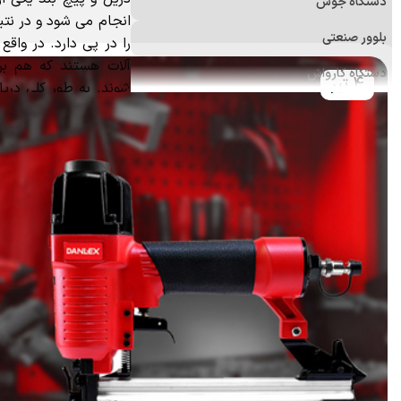
دستگاه جوش
انجام می شود و در نتی
بلوور صنعتی
را در پی دارد. در واقع م
آلات هستند که هم برا
دستگاه کارواش
4 تیر
شوند. به طور کلی دریل
فرز
باشند.
دستگاه پولیش
علف زن
اره برقی (زنجیری)
منگنه کوب و میخکوب
ابزارآلات اندازه‌گیری
ابزار و تجهیزات ایمنی
ابزار جانبی