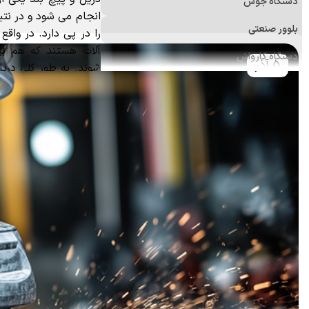
دستگاه جوش
انجام می شود و در نتی
بلوور صنعتی
را در پی دارد. در واقع م
آلات هستند که هم برا
دستگاه کارواش
5 آذر
شوند. به طور کلی دریل
فرز
باشند.
دستگاه پولیش
علف زن
اره برقی (زنجیری)
منگنه کوب و میخکوب
ابزارآلات اندازه‌گیری
ابزار و تجهیزات ایمنی
ابزار جانبی