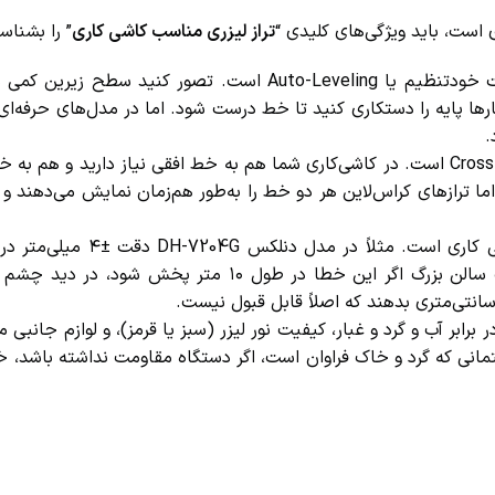
 است، باید ویژگی‌های کلیدی “
تراز لیزری مناسب کاشی کاری
” را بشناسی
اولین و مهم‌ترین ویژگی بهترین تراز لیزری برای کاشی کاری، قابلیت خودتنظیم یا Auto-Leveling است. تصور 
ها پایه را دستکاری کنید تا خط درست شود. اما در مدل‌های حرفه‌ای،
دیگر ویژگی تراز لیزری مناسب کاشی کاری، خطوط متقاطع یا Cross-Line است. در کاشی‌کاری شما هم به خط افقی نیاز دارید 
ا ترازهای کراس‌لاین هر دو خط را به‌طور هم‌زمان نمایش می‌دهند و شم
است. شاید در نگاه اول ۴ میلی‌متر زیاد به نظر نرسد، اما در یک سالن بزرگ اگر این خطا در طول ۱۰ 
تی‌متری بدهند که اصلاً قابل قبول نیست.
رابر آب و گرد و غبار، کیفیت نور لیزر (سبز یا قرمز)، و لوازم جانبی 
نی که گرد و خاک فراوان است، اگر دستگاه مقاومت نداشته باشد، خی