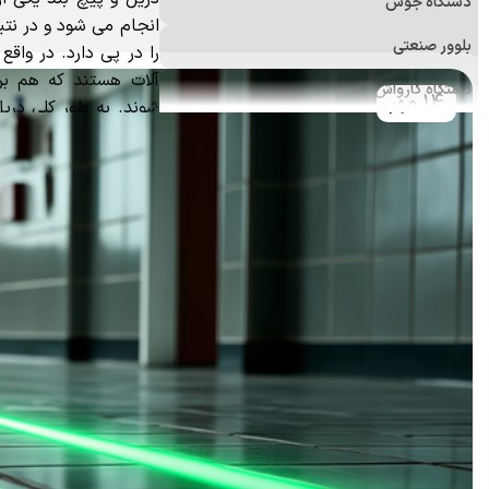
دستگاه جوش
انجام می شود و در نتی
بلوور صنعتی
را در پی دارد. در واقع م
آلات هستند که هم برا
دستگاه کارواش
14 مهر
شوند. به طور کلی دریل
فرز
باشند.
دستگاه پولیش
علف زن
اره برقی (زنجیری)
منگنه کوب و میخکوب
ابزارآلات اندازه‌گیری
ابزار و تجهیزات ایمنی
ابزار جانبی