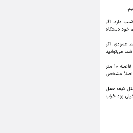
م.
کنید سطح زیرین کمی شیب دارد. اگر
 خود دستگاه
و هم به خط عمودی. اگر
ا می‌توانید
دقت میلی‌متری هم یک عامل حیاتی بهترین تراز لیزری برای کاشی کاری است. مثلاً در مدل دنلکس DH-7204G دقت ±۴ میلی‌متر در فاصله ۱۰ متر
متر پخش شود، در دید چشم اصلاً مشخص
مثل کیف حمل
لی زود خراب