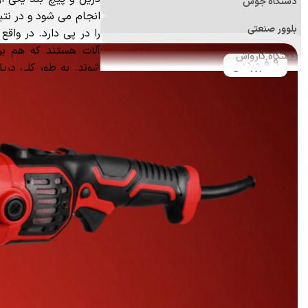
دستگاه جوش
انجام می شود و در نتی
بلوور صنعتی
را در پی دارد. در واقع م
آلات هستند که هم برا
دستگاه کارواش
9 فروردین
شوند. به طور کلی دریل
فرز
باشند.
دستگاه پولیش
علف زن
اره برقی (زنجیری)
منگنه کوب و میخکوب
ابزارآلات اندازه‌گیری
ابزار و تجهیزات ایمنی
ابزار جانبی