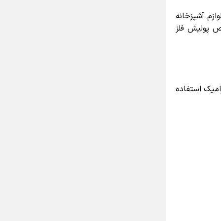
زم آشپزخانه
 پولیش فلز
میک استفاده