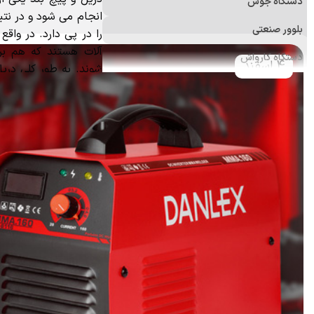
دستگاه جوش
انجام می شود و در نتی
بلوور صنعتی
را در پی دارد. در واقع م
آلات هستند که هم برا
دستگاه کارواش
4 اسفند
شوند. به طور کلی دریل
فرز
باشند.
دستگاه پولیش
علف زن
اره برقی (زنجیری)
منگنه کوب و میخکوب
ابزارآلات اندازه‌گیری
ابزار و تجهیزات ایمنی
ابزار جانبی