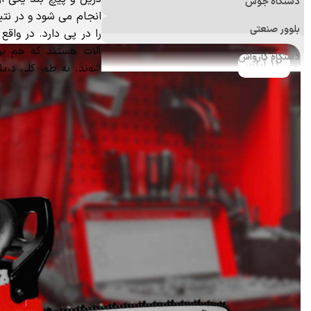
دستگاه جوش
انجام می شود و در نتی
بلوور صنعتی
را در پی دارد. در واقع م
آلات هستند که هم برا
دستگاه کارواش
12 آبان
شوند. به طور کلی دریل
فرز
باشند.
دستگاه پولیش
علف زن
اره برقی (زنجیری)
منگنه کوب و میخکوب
ابزارآلات اندازه‌گیری
ابزار و تجهیزات ایمنی
ابزار جانبی