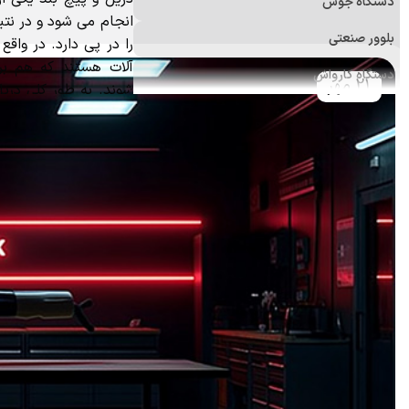
دستگاه جوش
انجام می شود و در نتی
بلوور صنعتی
را در پی دارد. در واقع م
آلات هستند که هم برا
دستگاه کارواش
21 مهر
شوند. به طور کلی دریل
فرز
باشند.
دستگاه پولیش
علف زن
اره برقی (زنجیری)
منگنه کوب و میخکوب
ابزارآلات اندازه‌گیری
ابزار و تجهیزات ایمنی
ابزار جانبی