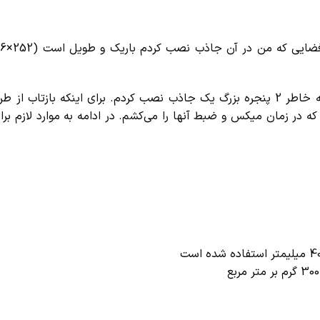
یک ضلع طویل اتاق را با 5 جاذب تجهیز کردم و در ضلع مقابل به خاطر 2 پنجره بزرگ یک جاذب نصب کردم. برای اینکه بازت
جنس مولتون (MOLTON) سفارش دادم که در زمان میکس و ضبط آنها را می‌کشم. در ادامه به موارد لاز