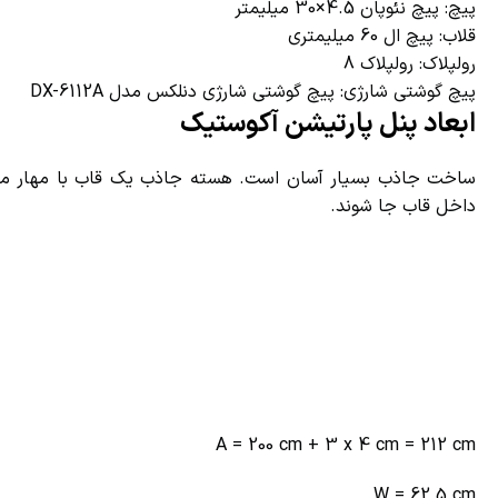
پیچ: پیچ نئوپان 4.5×30 میلیمتر
قلاب: پیچ ال 60 میلیمتری
رولپلاک: رولپلاک 8
پیچ گوشتی شارژی: پیچ گوشتی شارژی دنلکس مدل DX-6112A
ابعاد پنل پارتیشن آکوستیک
داخل قاب جا شوند.
A = 200 cm + 3 x 4 cm = 212 cm
W = 62.5 cm