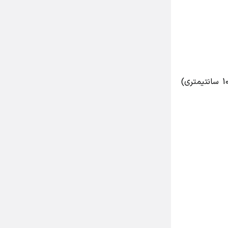
ساخت جاذب بسیار آسان است. هسته جاذب یک قاب با مهار میانی است. ابعاد تطبیق داده شده تا پنل‌های پشم شیشه (62.5×100 سانتیمتری)