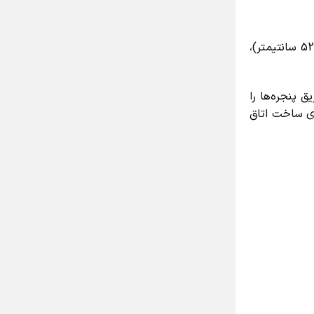
اینها سوالاتی است که باید در زمان طراحی در نظر گرفته شوند. فضایی که من در آن جاذب نصب کردم باریک و طویل است (252×526 سانتیمتر)،
اب از طریق پنجره‌ها را
م برای ساخت اتاق