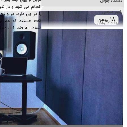
دستگاه جوش
انجام می شود و در نتی
بلوور صنعتی
را در پی دارد. در واقع م
18 بهمن
آلات هستند که هم برا
دستگاه کارواش
شوند. به طور کلی دریل
فرز
باشند.
دستگاه پولیش
علف زن
اره برقی (زنجیری)
منگنه کوب و میخکوب
ابزارآلات اندازه‌گیری
ابزار و تجهیزات ایمنی
ابزار جانبی