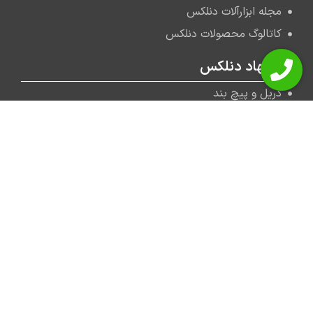
مجله ابزارآلات دنلکس
کاتالوگ محصولات دنلکس
پیشنهاد دنلکس
دریل و پیچ بند
بتن کن
چکش تخریب
دستگاه کارواش
بازار ابزارآلات تهران
ابزارآلات صنعتی
پیشنهاد سردبیر دنلکس
نحوه تعویض و تنظیم روغن اره موتوری
معرفی بهترین اره عمود بر بازار
بررسی کاربرد اره دیسکی