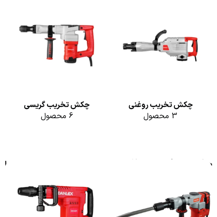
چکش تخریب روغنی
چکش تخریب گریسی
3 محصول
6 محصول
چکش تخریب دنلکس
فیلترها