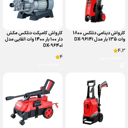
کارواش دینامی دنلکس 1800
کارواش کامپکت دنلکس مکش
وات 135 بار مدل DX-9614i
دار 100 بار 1400 وات القایی مدل
DX-9640i
4.3
4
اطلاعات بیشتر
اطلاعات بیشتر