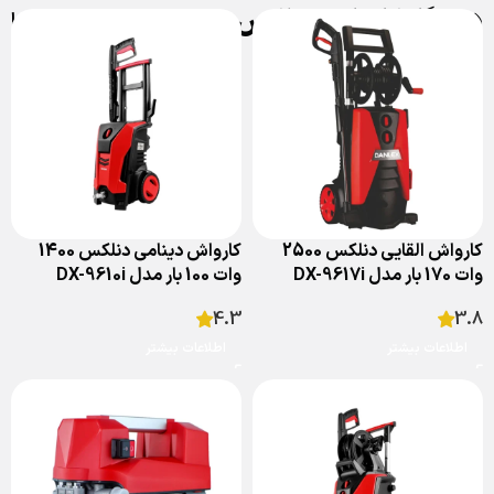
دستگاه کارواش دنلکس
فیلترها
کارواش القایی دنلکس 2500
کارواش دینامی دنلکس 1400
وات 170 بار مدل DX-9617i
وات 100 بار مدل DX-9610i
4.3
3.8
اطلاعات بیشتر
اطلاعات بیشتر