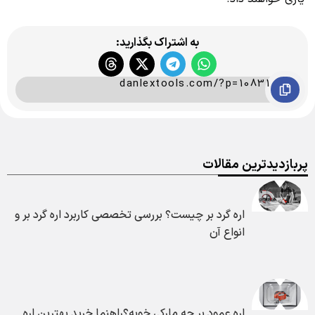
به اشتراک بگذارید:
danlextools.com/?p=10831
پربازدیدترین مقالات
اره گرد بر چیست؟ بررسی تخصصی کاربرد اره گرد بر و
انواع آن
اره عمود بر چه مارکی خوبه؟راهنما خرید بهترین اره