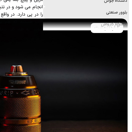
دستگاه جوش
انجام می شود و در نتی
بلوور صنعتی
را در پی دارد. در واقع م
آلات هستند که هم برا
دستگاه کارواش
2 اردیبهشت
شوند. به طور کلی دریل
فرز
باشند.
دستگاه پولیش
علف زن
اره برقی (زنجیری)
منگنه کوب و میخکوب
ابزارآلات اندازه‌گیری
ابزار و تجهیزات ایمنی
ابزار جانبی