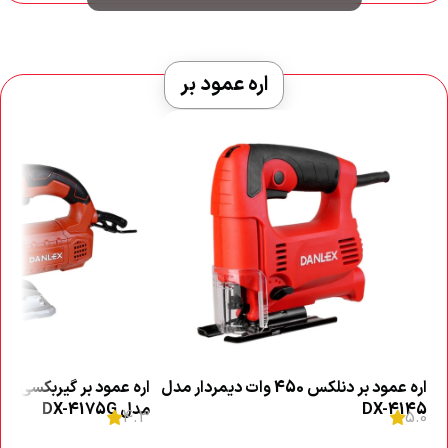
اره عمود بر
اره عمود بر دنلکس 450 وات دیمردار مدل
DX-4145
مدل DX-4175G
4.3
5.0
اطلاعات بیشتر
اطلاعات بیشتر