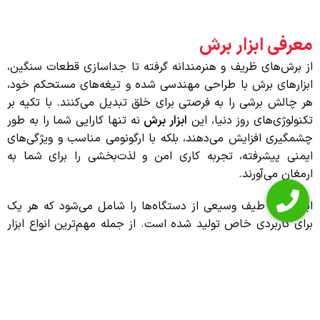
معرفی ابزار برش
از برش‌های ظریف و هنرمندانه گرفته تا جداسازی قطعات سنگین،
ابزارهای برش با طراحی مهندسی شده و تیغه‌های مستحکم خود،
هر چالش برشی را به فرصتی برای خلق تبدیل می‌کنند. با تکیه بر
تکنولوژی‌های روز دنیا، این
ابزار برش
نه تنها کارایی شما را به طور
چشمگیری افزایش می‌دهند، بلکه با ارگونومی مناسب و ویژگی‌های
ایمنی پیشرفته، تجربه کاری امن و لذت‌بخشی را برای شما به
ارمغان می‌آورند.
ابزار برش طیف وسیعی از دستگاه‌ها را شامل می‌شود که هر یک
برای کاربردی خاص تولید شده است. از جمله مهم‌ترین انواع ابزار
برش می‌توان به اره عمود بر (برای برش‌های منحنی و دقیق)، اره
گرد بر (برای برش‌های مستقیم و طولی)، اره فارسی بر (برای
برش‌های زاویه‌دار دقیق)، اره میزی (برای برش‌های بزرگ و کارهای
سنگین)، و همچنین اره سابر، اره نواری و اره مویی اشاره کرد. هر
کدام از این ابزار برش، با مزایای منحصر به فرد خود، مانند سرعت