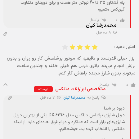
بله گشتاور 35 تا 60 نیوتن متر هست و برای دورهای متفاوت
گیربکس متغیره
پاسخ
0
محمدرضا کیان
8 ماه قبل
امتیاز دهید :
ابزار خیلی قدرتمند و دقیقیه که موتور براشلسش کار رو روان و بدون
لرزش انجام می‌ده. باتری دریل هم خیلی خفنه و چندین ساعت
میتونم بدون شارژ مجدد باهاش کار کنم.
پاسخ
0
متخصص ابزارآلات دنلکس
نویسنده
پاسخ به
محمدرضا کیان
7 ماه قبل
درود بر شما
دریل شارژی براشلس دنلکس مدل DX-6316 یکی از بهترین دریل
شارژی‌های بازار است که عملکرد و دوام فوق‌العاده‌ای دارد. از اینکه
دنلکس را انتخاب کرده‌اید، خوشحالیم.