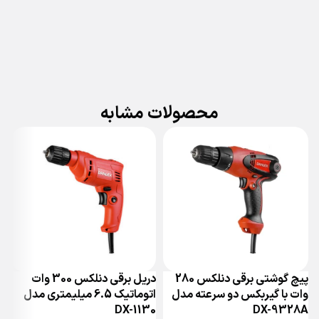
محصولات مشابه
پیچ گوشتی برقی دنلکس 280
دریل برقی دنلکس 300 وات
وات با گیربکس دو سرعته مدل
اتوماتیک 6.5 میلیمتری مدل
5
DX-1130
DX-9328A