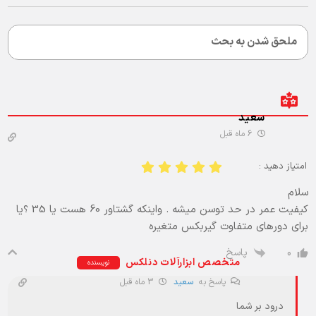
سعید
6 ماه قبل
امتیاز دهید :
سلام
کیفیت عمر در حد توسن میشه . واینکه گشتاور 60 هست یا 35 ؟یا
برای دورهای متفاوت گیربکس متغیره
پاسخ
0
متخصص ابزارآلات دنلکس
نویسنده
پاسخ به
سعید
3 ماه قبل
درود بر شما