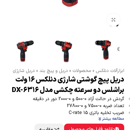
بزرگنمایی تصویر
ابزارآلات دنلکس
»
محصولات
»
دریل و پیچ بند
»
دریل شارژی
دریل پیچ گوشتی شارژی دنلکس 16 ولت
براشلس دو سرعته چکشی مدل DX-6316
گردش در حالت آزاد 0-500 و 0-2000 دور در دقیقه
تعداد ضربه 0-7500 و 0-27800
ضریب تخلیه باتری 15 C-rate
مطالعه بیشتر
دانلود فایل‌های محصول
مقایسه