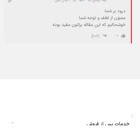
پاسخ به
M.P
1 سال قبل
درود بر شما
ممنون از لطف و توجه شما
خوشحالیم که این مقاله براتون مفید بوده
پاسخ
0
دریافت نمایندگی و خدمات پس از فروش
دنلکس سرویس
سرویس
نام