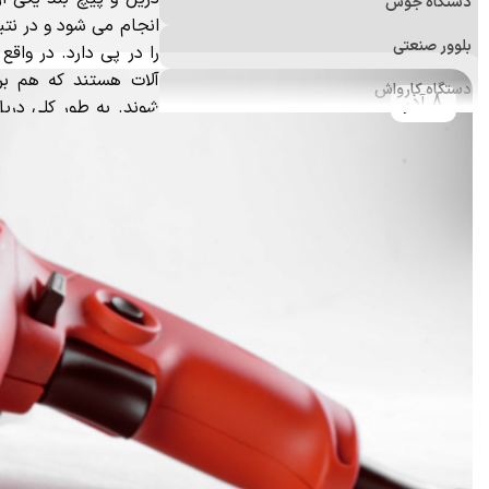
دستگاه جوش
انجام می شود و در نتی
بلوور صنعتی
را در پی دارد. در واقع م
آلات هستند که هم برا
دستگاه کارواش
8 آذر
شوند. به طور کلی دریل
فرز
باشند.
دستگاه پولیش
علف زن
اره برقی (زنجیری)
منگنه کوب و میخکوب
ابزارآلات اندازه‌گیری
ابزار و تجهیزات ایمنی
ابزار جانبی