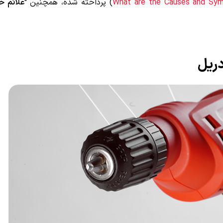
What are the Causes and Sy
) پرداخته شده، همچنین “
علائم خر
ریل