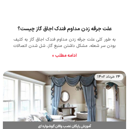
علت جرقه زدن مداوم فندک اجاق گاز چیست؟
به طور کلی علت جرقه زدن مداوم فندک اجاق گاز به کثیف
بودن سر شعله، مشکل داشتن منبع گاز، شل شدن اتصالات
جرقه فندک، جایگاه نامناسب سرشعله و… مربوط می شود که در
ادامه مطلب »
این مقاله به بررسی این دلایل و حل مشکل جرقه زدن مداوم
فندک اجاق گاز پرداخته ایم.
24 خرداد 1402